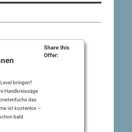
Share this
Offer:
nnen
Level bringen?
ini-Handkreissäge
onetenfuchs das
hme ist kostenlos –
schon bald