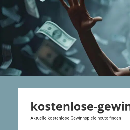
Zum
Inhalt
springen
kostenlose-gewi
Aktuelle kostenlose Gewinnspiele heute finden