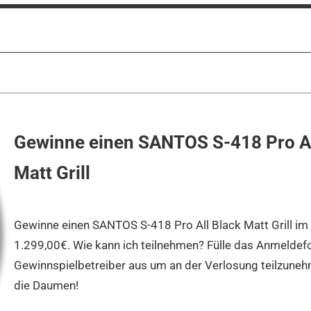
Gewinne einen SANTOS S-418 Pro Al
Matt Grill
Gewinne einen SANTOS S-418 Pro All Black Matt Grill im
1.299,00€. Wie kann ich teilnehmen? Fülle das Anmelde
Gewinnspielbetreiber aus um an der Verlosung teilzune
die Daumen!