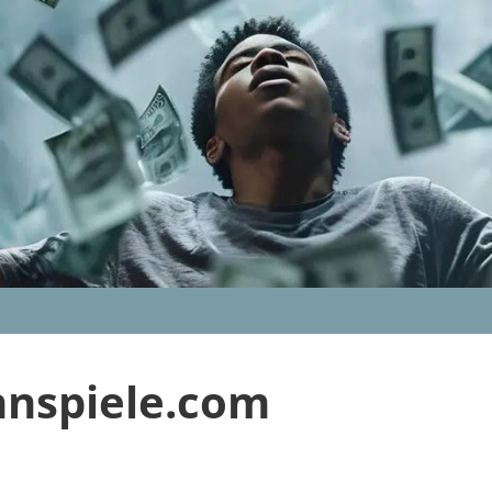
nnspiele.com