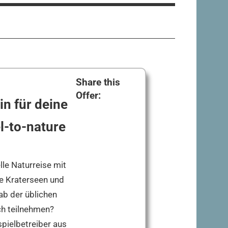
Share this
Offer:
n für deine
l-to-nature
lle Naturreise mit
ne Kraterseen und
ab der üblichen
ch teilnehmen?
pielbetreiber aus