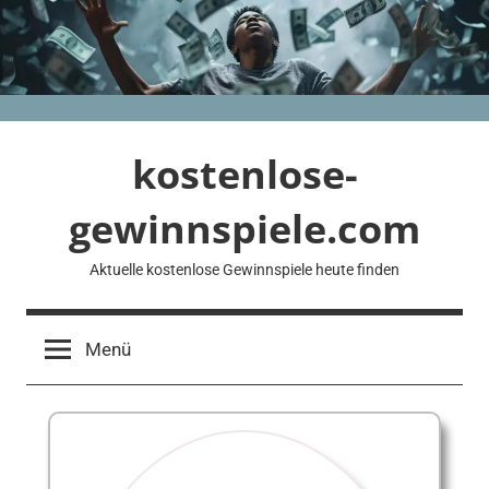
Zum
Inhalt
springen
kostenlose-
gewinnspiele.com
Aktuelle kostenlose Gewinnspiele heute finden
Menü