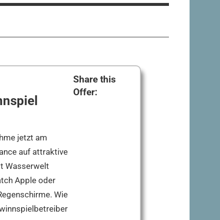
Share this
Offer:
nspiel
ehme jetzt am
ance auf attraktive
it Wasserwelt
atch Apple oder
 Regenschirme. Wie
winnspielbetreiber