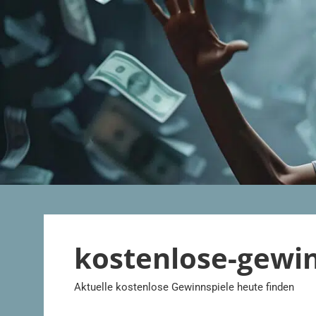
Zum
Inhalt
springen
kostenlose-gewi
Aktuelle kostenlose Gewinnspiele heute finden