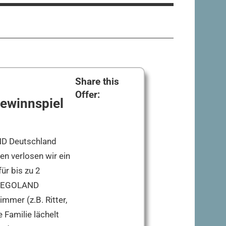
Share this
Offer:
ewinnspiel
ND Deutschland
n verlosen wir ein
ür bis zu 2
s LEGOLAND
mer (z.B. Ritter,
 Familie lächelt